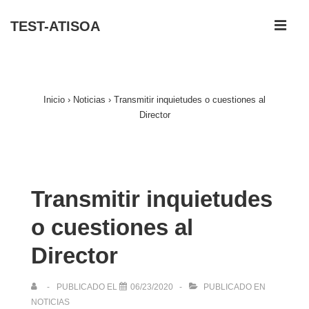
↓
ME
TEST-ATISOA
Saltar
al
Navegación
contenido
principal
principal
Inicio
›
Noticias
›
Transmitir inquietudes o cuestiones al
Director
Transmitir inquietudes
o cuestiones al
Director
PUBLICADO EL
06/23/2020
PUBLICADO EN
NOTICIAS