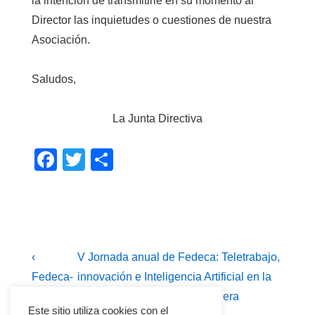
la intención de transmitirle en su momento al
Director las inquietudes o cuestiones de nuestra
Asociación.
Saludos,
La Junta Directiva
F
T
C
a
wi
o
c
tt
m
e
er
p
b
ar
Navegación
La
La
‹
V Jornada anual de Fedeca: Teletrabajo,
o
tir
entrada
entrada
de
Fedeca-
innovación e Inteligencia Artificial en la
o
anterior
siguiente
previsión
Administración Pública en la era
entradas
Este sitio utiliza cookies con el