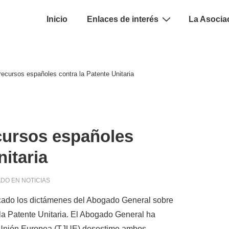
ión
Inicio
Enlaces de interés
La Asocia
l
ecursos españoles contra la Patente Unitaria
cursos españoles
nitaria
ADO EN
NOTICIAS
icado
los dictámenes
del
Abogado General
sobre
la P
atente Unitaria
.
El
Abogado General
ha
Unión
Europea (
TJUE)
desestime
ambos