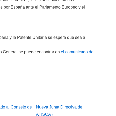
os
por
España
ante
el Parlamento
Europeo y el
paña
y
la
P
atente Unitaria
se espera que
sea
a
o General
se puede encontrar
en
el comunicado de
La
ado al Consejo de
Nueva Junta Directiva de
entrada
ATISOA ›