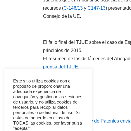
recursos
(
C
-146
/13
y
C147-13
) presentad
Consejo de la
UE.
El fallo
final del
TJUE
sobre el
caso de
Es
principios de
2015
.
El resumen
de los dictámenes
del Abogad
prensa
del
TJUE
.
F
T
C
Este sitio utiliza cookies con el
propósito de proporcionar una
a
wi
o
adecuada experiencia de
c
tt
m
navegación y gestionar las sesiones
de usuario, y no utiliza cookies de
e
er
p
terceros para recopilar datos
personales o de historial de uso. Si
b
ar
estas de acuerdo en el uso de
Navegación
La
‹ Anteproyecto de la Ley de Patentes envi
TODAS las cookies, por favor pulsa
o
tir
"aceptar".
entrada
Ministros