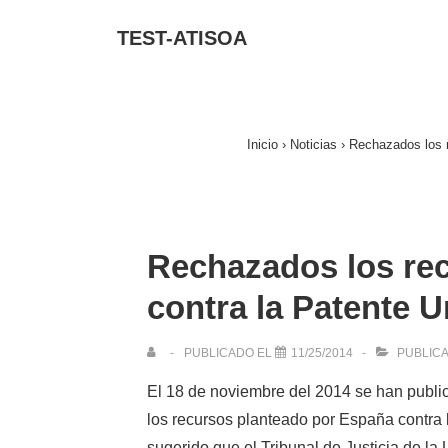
↓
Navegac
TEST-ATISOA
Saltar
principa
al
contenido
principal
Inicio
›
Noticias
›
Rechazados los r
Rechazados los re
contra la Patente U
PUBLICADO EL
11/25/2014
PUBLIC
El 18 de noviembre del 2014 se han publ
los recursos planteado por España
contra
sugerido que el
Tribunal de
Justicia
de
la 