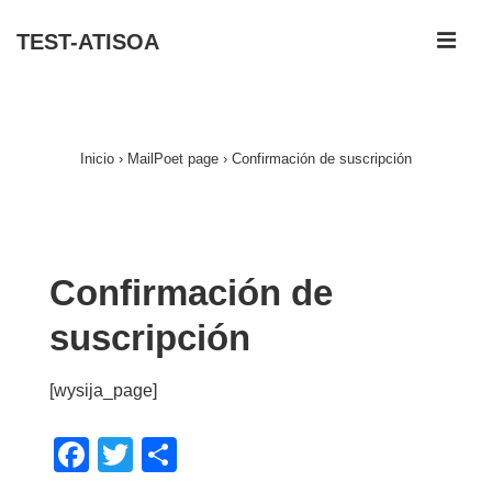
↓
ME
TEST-ATISOA
Saltar
al
Navegación
contenido
principal
principal
Inicio
›
MailPoet page
›
Confirmación de suscripción
Confirmación de
suscripción
[wysija_page]
F
T
C
a
wi
o