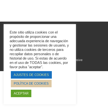
c
tt
m
e
er
p
b
ar
o
tir
Menú
Este sitio utiliza cookies con el
Política de privacidad
o
propósito de proporcionar una
del
adecuada experiencia de navegación
k
y gestionar las sesiones de usuario, y
pie
no utiliza cookies de terceros para
recopilar datos personales o de
de
historial de uso. Si estas de acuerdo
© 2026
TEST-ATISOA
| Funciona con
Tema Responsive
en el uso de TODAS las cookies, por
página
favor pulsa "aceptar".
AJUSTES DE COOKIES
POLÍTICA DE COOKIES
ACEPTAR